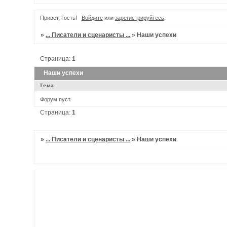
Привет, Гость!
Войдите
или
зарегистрируйтесь
.
»
... Писатели и сценаристы ...
»
Наши успехи
Страница:
1
Наши успехи
Тема
Форум пуст.
Страница:
1
»
... Писатели и сценаристы ...
»
Наши успехи