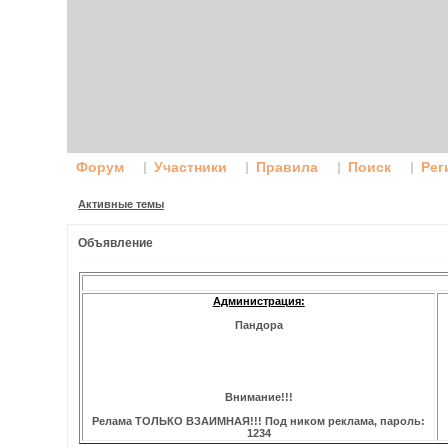
Форум
Участники
Правила
Поиск
Рег
Активные темы
Объявление
Администрация:
Пандора
Внимание!!!
Релама ТОЛЬКО ВЗАИМНАЯ!!! Под ником реклама, пароль:
1234