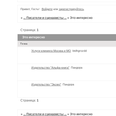
Привет, Гость!
Войдите
или
зарегистрируйтесь
.
»
... Писатели и сценаристы ...
»
Это интересно
Страница:
1
Это интересно
Тема
Услуги клининга Москва и МО
btdhgrozdd
Издательство "Альфа-книга"
Пандора
Издательство "Эксмо"
Пандора
Страница:
1
»
... Писатели и сценаристы ...
»
Это интересно