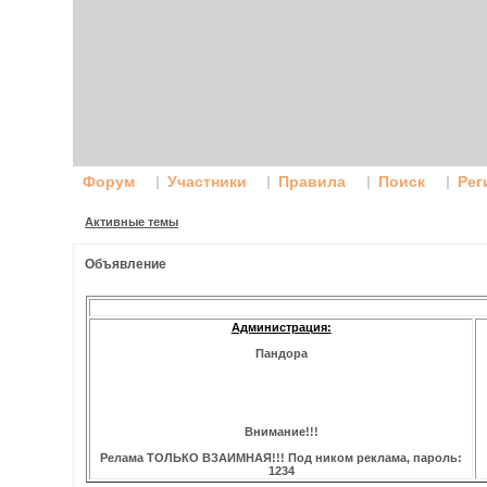
Форум
Участники
Правила
Поиск
Рег
Активные темы
Объявление
Администрация:
Пандора
Внимание!!!
Релама ТОЛЬКО ВЗАИМНАЯ!!! Под ником реклама, пароль:
1234