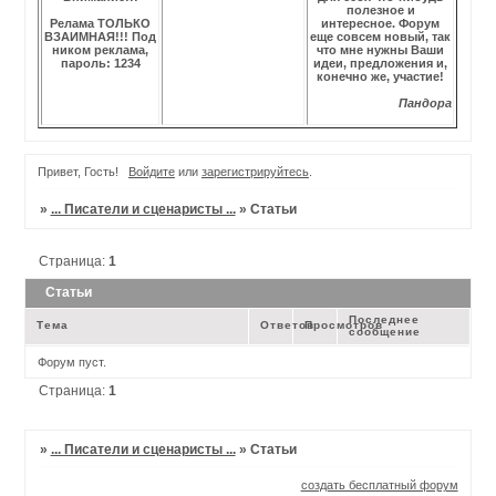
полезное и
Релама ТОЛЬКО
интересное. Форум
ВЗАИМНАЯ!!! Под
еще совсем новый, так
ником реклама,
что мне нужны Ваши
пароль: 1234
идеи, предложения и,
конечно же, участие!
Пандора
Привет, Гость!
Войдите
или
зарегистрируйтесь
.
»
... Писатели и сценаристы ...
»
Статьи
Страница:
1
Статьи
Последнее
Тема
Ответов
Просмотров
сообщение
Форум пуст.
Страница:
1
»
... Писатели и сценаристы ...
»
Статьи
создать бесплатный форум