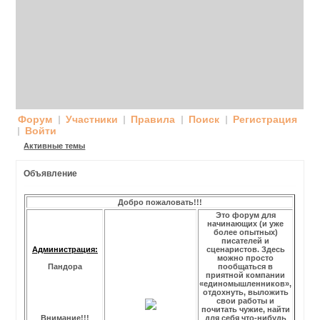
Форум
Участники
Правила
Поиск
Регистрация
Войти
Активные темы
Объявление
Добро пожаловать!!!
Это форум для
начинающих (и уже
более опытных)
писателей и
Администрация:
сценаристов. Здесь
можно просто
Пандора
пообщаться в
приятной компании
«единомышленников»,
отдохнуть, выложить
свои работы и
почитать чужие, найти
Внимание!!!
для себя что-нибудь