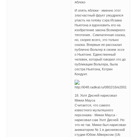
яблоко
И опять яблоки - именно этот
злосчастный фрукт умудрился
упасть на голову сэра Исаака
Ньютона и вдохновить его на
изобретение закона Всемирного
тяготения.. Симпатичная сказка,
но, скорее всего, это только
сказка. Впервые ее рассказал
публично Вольтер в своем эссе
о Ньютоне. Единственный
человек, который говорил это до
публикации Вольтера, была
сестра Ньютона, Кэтрин
Кондуит.
18. Уолт Дисней нарисовал
Микки Мауса
Считается, что самого
известного мультяшного
персонажа - Микки Мауса -
нарисовал сам Уолт Дисней. Но
это не так. Микки был нарисован
аниматором № 1 в диснеевской
студии Юбом Айверксом (Ub