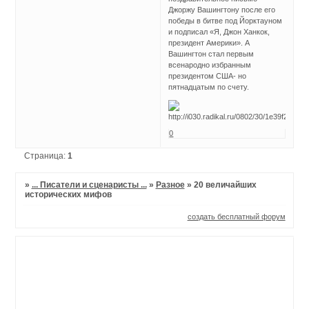
Джоржу Вашингтону после его
победы в битве под Йорктауном
и подписал «Я, Джон Ханкок,
президент Америки». А
Вашингтон стал первым
всенародно избранным
президентом США- но
пятнадцатым по счету.
0
Страница:
1
»
... Писатели и сценаристы ...
»
Разное
»
20 величайших
исторических мифов
создать бесплатный форум