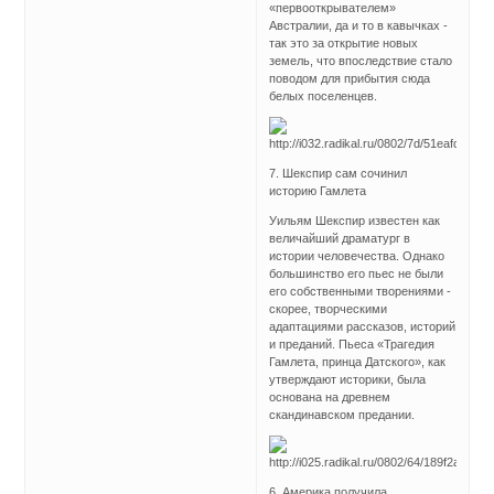
«первооткрывателем»
Австралии, да и то в кавычках -
так это за открытие новых
земель, что впоследствие стало
поводом для прибытия сюда
белых поселенцев.
7. Шекспир сам сочинил
историю Гамлета
Уильям Шекспир известен как
величайший драматург в
истории человечества. Однако
большинство его пьес не были
его собственными творениями -
скорее, творческими
адаптациями рассказов, историй
и преданий. Пьеса «Трагедия
Гамлета, принца Датского», как
утверждают историки, была
основана на древнем
скандинавском предании.
6. Америка получила