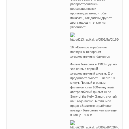
распространялись
революционными
пропагандистами, чтобы
показать, как далеки друг от
друга народ и те, кто им
управляет.
16. «Великое ограбление
поезда» был первым
художественным фильмом
Фильм был снят в 1903 году, но
это не был первый
художественный фильм. Его
продолжительность - всего 10
минут. Первый игровым
фильмом стал 100-минутный
австралийский фильм «The
Story of the Kelly Gang», снятый
на 3 года позже. А фильмов
вроде «Великого ограбления
поезда» был снято немало еще
в конце 1890-х.