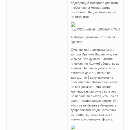
подходящий материал для нити,
чтобы лампа могла гореть
постоянно. Да, достижение, но
не открытие.
4. Колумб доказал, что Земля -
круглая
Судя по книге американского
автора Ирвинга Вашингона, так
и было. Все думали - Земля
плоская, но Колумб убедил всех
в ином. На самом деле с 4-го
столетия до н.э. никто и не
думал, что Земля похожа на
плоский блин. Колумб же никак
не мог доказать, что Земля -
круглая, так как он и сам в это
не верил! Он считал, что Земля
имеет грушевидную форму. Он
никогда не бывал в Америке, а
добрался только до Багамских
островов, которые как раз и
имеют грушевидную форму.