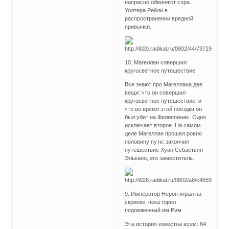
напрасно обвиняют сэра
Уолтера Рейли в
распространении вредной
привычки.
10. Магеллан совершил
кругосветное путешествие
Все знают про Магеллана две
вещи: что он совершил
кругосветное путешествие, и
что во время этой поездки он
был убит на Филиппинах. Одно
исключает второе. На самом
деле Магеллан прошел ровно
половину пути: закончил
путешествие Хуан Себастьян
Элькано, его заместитель.
9. Император Нерон играл на
скрипке, пока горел
подожженный им Рим
Эта история известна всем: 64