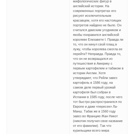
мифологических фигур в
английский истории. На
современных портретах его
рисуют исключительным
красавцем, хотя его настоящих
портретов найдено не было. Он
считался дамским угодником и
якобы понравился английской
королеве Елизавете I. Правда ли
то, что он кинул свой плащ в
лужу, чтобы королева смогла ее
перейти? Неправда. Правда то,
что он не возвращался из
путешествия в Америку с
первым картофелем и табаком в
истории Англии. Хотя
утверждают, что Рейли завез
картофель в 1586 году, на
самом деле первый урожай
картофеля был собран в
Испании в 1585 году, после чего
тот быстро распространился по
Европе и даже «пересек» Ла-
Манш. Табак же в 1560 году
завез во Францию Жан Никот
(никотин получил свое название
от его фамилии). Так что
курильщики всего мира