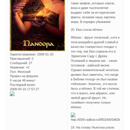
таких мифов, которые сквозь
века и даже тысячелетия
выдают себя за исторические
факты, искажая нашу картину
мира. В порядке убывания:
20. Ева съела яблоко
Яблоко - фрукт полезный, хотя и
пользующийся дурной славой в
качестве «запретного плода» с
тех пор, как Ева сорвала его в
Зарегистрирован
: 2008-01-20
Эдемском Саду с Древа
Приглашений:
0
Познаний и лишила нас - своих
Сообщений:
27
потомков - райской жизни.
Уважение:
+0
Однако внимательный читатель
Пол:
Женский
должен был заметить, что нигде
Провел на форуме:
в Библии «плод» не был назван
5 часов 48 минут
«яблоком». Конечно, это могло
Последний визит:
быть и яблоко. В той же степени,
2008-04-16 17:57:27
что и манго, или абрикос, или
любой другой фрукт. Но
«клеймо» получило только
яблоко.
19. На голову Ньютона упало