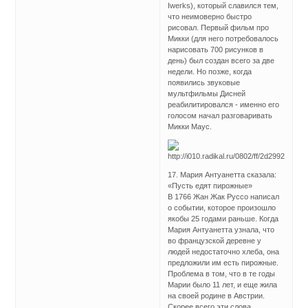
Iwerks), который славился тем,
что неимоверно быстро
рисовал. Первый фильм про
Микки (для него потребовалось
нарисовать 700 рисунков в
день) был создан всего за две
недели. Но позже, когда
появились звуковые
мультфильмы Дисней
реабилитировался - именно его
голосом начал разговаривать
Микки Маус.
17. Мария Антуанетта сказала:
«Пусть едят пирожные»
В 1766 Жан Жак Руссо написал
о событии, которое произошло
якобы 25 годами раньше. Когда
Мария Антуанетта узнала, что
во французской деревне у
людей недостаточно хлеба, она
предложили им есть пирожные.
Проблема в том, что в те годы
Марии было 11 лет, и еще жила
на своей родине в Австрии.
Скорее всего эти слова