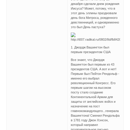
декабря сделали днем рождения
Иисуса? Может, потому, что в
этот день эллины праздновали
день бога Митроса, рожденного
девственницей, и одновременно
это был День пастуха?
1. Джордж Вашингтон был
первым президентом США
Все знают, что Джордж
Вашингтон был первым из 43
президентов США. А вот и нет!
Первым был Пейтон Рендольф -
именно его выбрал
революционный Конгресс. Его
первым шагом на высоком
посту стало создание
Континентальной Армии для
защиты от английских войск и
назначение на пост
главнокомандующего...генерала
Вашингтона! Сменил Рендольфа
в 1781 году Джон Хэнсон,
который направил
поздравительное письмо