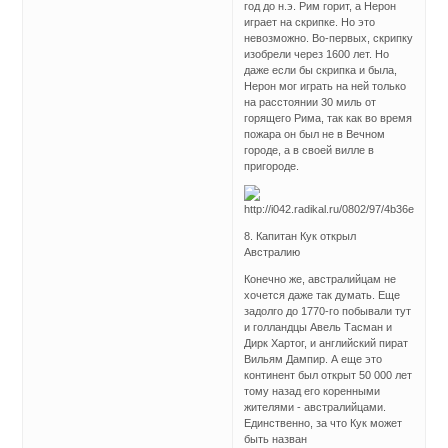
год до н.э. Рим горит, а Нерон
играет на скрипке. Но это
невозможно. Во-первых, скрипку
изобрели через 1600 лет. Но
даже если бы скрипка и была,
Нерон мог играть на ней только
на расстоянии 30 миль от
горящего Рима, так как во время
пожара он был не в Вечном
городе, а в своей вилле в
пригороде.
8. Капитан Кук открыл
Австралию
Конечно же, австралийцам не
хочется даже так думать. Еще
задолго до 1770-го побывали тут
и голландцы Авель Тасман и
Дирк Хартог, и английский пират
Вильям Дампир. А еще это
континент был открыт 50 000 лет
тому назад его коренными
жителями - австралийцами.
Единственно, за что Кук может
быть назван