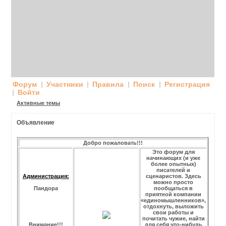
Форум
Участники
Правила
Поиск
Регистрация
Войти
Активные темы
Объявление
Добро пожаловать!!!
Это форум для
начинающих (и уже
более опытных)
писателей и
Администрация:
сценаристов. Здесь
можно просто
Пандора
пообщаться в
приятной компании
«единомышленников»,
отдохнуть, выложить
свои работы и
почитать чужие, найти
Внимание!!!
для себя что-нибудь