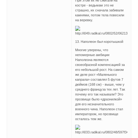
При этом их не сжигали на
костре - ведьмам это не
страшно, их сначала забивали
камнями, потом тела повесили
на веревку.
13. Наполеон был коротышкой
Многие уверены, что
непомерные амбиции
Наполеона являются
своеобразной компенсацией за
его небольшой рост. На самом
же деле рост «Маленького
капрала» составлял 5 футов 7
дюймов (168 см) - выше, чем у
среднего француза тех лет. Так
почему его так называли? Это
прозвище было «дразнилкой»
для его незначительного
военного чина. Наполеон стал
императором, но прозвище
осталось тем же.