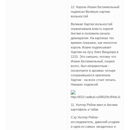
12. Король Иоанн Безземельный
подписал Великую хартию
вольностей
Великая Хартия вольностей
ограничивала власть короля
Англии и положила начало
демократии. На картинах тех
времен показано, как неохотно
король Иоанн подписывает
Хартию на лугу близ Виндзора в
1215. Это смешно, потому что
Иоанн Безземельный, скорее
всего, был неграмотным -
посмотрите в архивах четыре
сохранившихся оригинала
Хартии - на всех стоит печать.
Никаких подписей.
11. Уолтер Рейли ввез в Англию
картофель и табак
Сэр Уолтер Рейли -
исследователь, дамский угодник
и одна из самых загадочных и