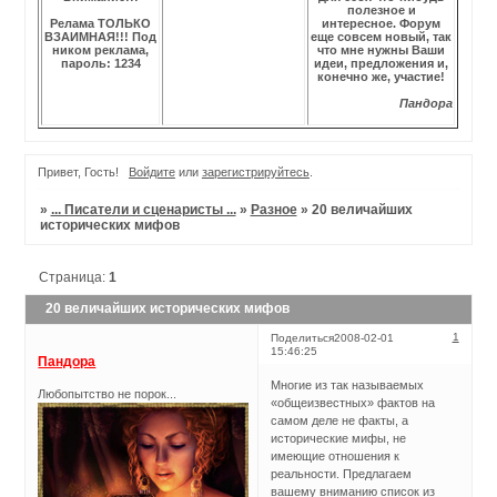
полезное и
Релама ТОЛЬКО
интересное. Форум
ВЗАИМНАЯ!!! Под
еще совсем новый, так
ником реклама,
что мне нужны Ваши
пароль: 1234
идеи, предложения и,
конечно же, участие!
Пандора
Привет, Гость!
Войдите
или
зарегистрируйтесь
.
»
... Писатели и сценаристы ...
»
Разное
»
20 величайших
исторических мифов
Страница:
1
20 величайших исторических мифов
1
Поделиться
2008-02-01
15:46:25
Пандора
Многие из так называемых
Любопытство не порок...
«общеизвестных» фактов на
самом деле не факты, а
исторические мифы, не
имеющие отношения к
реальности. Предлагаем
вашему вниманию список из