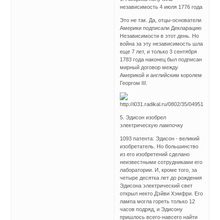
независимость 4 июля 1776 года
Это не так. Да, отцы-основатели
Америки подписали Декларацию
Независимости в этот день. Но
война за эту независимость шла
еще 7 лет, и только 3 сентября
1783 года наконец был подписан
мирный договор между
Америкой и английским королем
Георгом III.
5. Эдисон изобрел
электрическую лампочку
1093 патента: Эдисон - великий
изобретатель. Но большинство
из его изобретений сделано
неизвестными сотрудниками его
лаборатории. И, кроме того, за
четыре десятка лет до рождения
Эдисона электрический свет
открыл некто Дэйви Хэмфри. Его
лампа могла гореть только 12
часов подряд, и Эдисону
пришлось всего-навсего найти