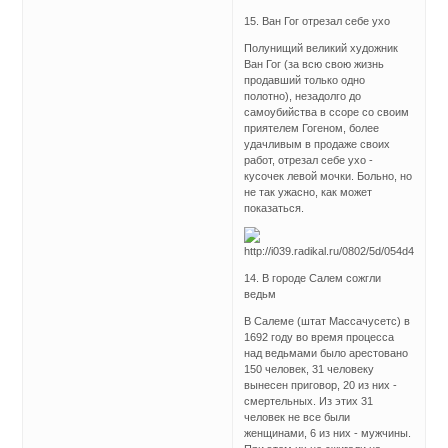
15. Ван Гог отрезал себе ухо
Полунищий великий художник
Ван Гог (за всю свою жизнь
продавший только одно
полотно), незадолго до
самоубийства в ссоре со своим
приятелем Гогеном, более
удачливым в продаже своих
работ, отрезал себе ухо -
кусочек левой мочки. Больно, но
не так ужасно, как может
показаться.
14. В городе Салем сожгли
ведьм
В Салеме (штат Массачусетс) в
1692 году во время процесса
над ведьмами было арестовано
150 человек, 31 человеку
вынесен приговор, 20 из них -
смертельных. Из этих 31
человек не все были
женщинами, 6 из них - мужчины.