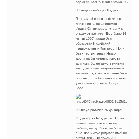
3. Ганди освободил Индию
Это самый известный лидер
движения за независимость
Индии. Он призывал страну к
отказу от насилия. Ему было 16
лет (в 1885), когда был
образован Индийский
Национальный Конгресс. Но, и
без участия Ганди, Индия
достигла бы независимости
другими, более действенными
методами, чем непротивление
насилию, а, возможно, еще бы и
раньше, если бы пошла по пути,
указанному Нетахи Чандра
Бозе.
2. Иисус родился 25 декабря
25 декабря - Рождество. Но нет
никаких доказательств ни в
Библии, ни где бы то ни было
еще, что Иисус родился именно
в этот день. Но почему 25