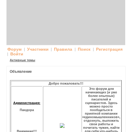
Форум
Участники
Правила
Поиск
Регистрация
Войти
Активные темы
Объявление
Добро пожаловать!!!
Это форум для
начинающих (и уже
более опытных)
писателей и
Администрация:
сценаристов. Здесь
можно просто
Пандора
пообщаться в
приятной компании
«единомышленников»,
отдохнуть, выложить
свои работы и
почитать чужие, найти
Внимание!!!
для себя что-нибудь