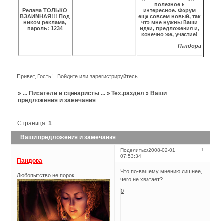
полезное и
Релама ТОЛЬКО
интересное. Форум
ВЗАИМНАЯ!!! Под
еще совсем новый, так
ником реклама,
что мне нужны Ваши
пароль: 1234
идеи, предложения и,
конечно же, участие!
Пандора
Привет, Гость!
Войдите
или
зарегистрируйтесь
.
»
... Писатели и сценаристы ...
»
Тех.раздел
»
Ваши
предложения и замечания
Страница:
1
Ваши предложения и замечания
1
Поделиться
2008-02-01
07:53:34
Пандора
Что по-вашему мнению лишнее,
Любопытство не порок...
чего не хватает?
0